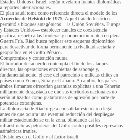
Estados Unidos e Israel, según revelaron fuentes diplomáticas
a reportes internacionales.
El plan saudí toma como referencia directa el modelo de los
Acuerdos de Helsinki de 1975
. Aquel tratado histórico
permitió a bloques antagónicos —la Unión Soviética, Europa
y Estados Unidos— establecer canales de coexistencia
pacífica, respeto a las fronteras y cooperación mutua en plena
Guerra Fría. Riad busca replicar este esquema diplomático
para desactivar de forma permanente la rivalidad sectaria y
geopolítica en el Golfo Pérsico.
Compromisos y contención mutua
El borrador del acuerdo contempla el fin de los ataques
directos, las operaciones encubiertas de sabotaje y,
fundamentalmente, el cese del patrocinio a milicias chiíes en
países como Yemen, Siria y el Líbano. A cambio, los países
árabes firmantes ofrecerían garantías explícitas a una Teherán
militarmente desgastada de que sus territorios nacionales no
serán utilizados como plataformas de agresión por parte de
potencias extranjeras.
La diplomacia de Riad urge a consolidar este marco legal
antes de que ocurra una eventual reducción del despliegue
militar estadounidense en la zona, blindando así las
infraestructuras petroleras del Golfo contra posibles represalias
asimétricas iraníes.
Divisiones en el Golfo y el factor israelí