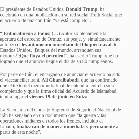
El presidente de Estados Unidos,
Donald Trump
, ha
celebrado en una publicación en su red social Truth Social que
el acuerdo de paz con Irán “ya está completo”.
“
¡Enhorabuena a todos!
(…) Autorizo plenamente la
apertura del estrecho de Ormuz, sin peaje, y, simultáneamente,
autorizo el
levantamiento inmediato del bloqueo naval
de
Estados Unidos. ¡Buques del mundo, arranquen sus
motores!
¡Que fluya el petróleo!
“, ha escrito Trump, que ha
logrado que el anuncio llegue el día de su 80 cumpleaños.
Por parte de Irán, el encargado de anunciar el acuerdo ha sido
el vicecanciller iraní,
Ali Gharaibabadi
, que ha confirmado
que el texto del memorando final de entendimiento ha sido
completado y que la firma oficial del Acuerdo de Islamabad
tendrá lugar
el viernes 19 de junio en Suiza
.
La Secretaría del Consejo Supremo de Seguridad Nacional de
Irán ha señalado en un documento que “la guerra y las
operaciones militares en todos los frentes, incluido el
Líbano,
finalizarán de manera inmediata y permanente
a
partir de esta noche”.