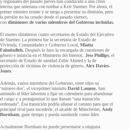
y regionales del pasado jueves han conducido a una crisis
interna que amenaza con tumbar a Keir Starmer. Por ahora, el
primer ministro resiste y se niega a presentar su dimisión, pero
la presión no ha cesado desde el pasado viernes,
con
dimisiones de varios miembros del Gobierno incluidas.
El martes dimitieron cuatro secretarios de Estado del Ejecutivo
de Starmer. La primera fue la secretaria de Estado de
Vivienda, Comunidades y Gobierno Local,
Miatta
Fahnbulleh.
Después lo hizo la encargada de cuestiones de
género e infancia en el Ministerio del Interior,
Jess Phillips
, el
secretario de Estado de sanidad Zubir Ahmed y la de
protección de victimas de violencia de género,
Alex Davies-
Jones
.
Además, varios miembros del Gobierno, entre ellos su
‘número dos’, el viceprimer ministro
David Lammy
, han
animado al líder laborista a fijar un calendario para abandonar
el cargo y a protagonizar lo que llaman “una transición
ordenada”. Esa transición podría allanar el camino para que el
principal rival para sucederle, el alcalde de Mánchester,
Andy
Burnham
, gane tiempo y pueda sustituirle como líder.
Actualmente Burnham no puede presentarse a ninguna