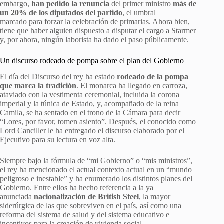
embargo,
han pedido la renuncia
del primer ministro
más de
un 20% de los diputados del partido
, el umbral
marcado para forzar la celebración de primarias. Ahora bien,
tiene que haber alguien dispuesto a disputar el cargo a Starmer
y, por ahora, ningún laborista ha dado el paso públicamente.
Un discurso rodeado de pompa sobre el plan del Gobierno
El día del Discurso del rey ha estado
rodeado de la pompa
que marca la tradición
. El monarca ha llegado en carroza,
ataviado con la vestimenta ceremonial, incluida la corona
imperial y la túnica de Estado, y, acompañado de la reina
Camila, se ha sentado en el trono de la Cámara para decir
“Lores, por favor, tomen asiento”. Después, el conocido como
Lord Canciller le ha entregado el discurso elaborado por el
Ejecutivo para su lectura en voz alta.
Siempre bajo la fórmula de “mi Gobierno” o “mis ministros”,
el rey ha mencionado el actual contexto actual en un “mundo
peligroso e inestable” y ha enumerado los distintos planes del
Gobierno. Entre ellos ha hecho referencia a la ya
anunciada
nacionalización de British Steel
, la mayor
siderúrgica de las que sobreviven en el país, así como una
reforma del sistema de salud y del sistema educativo e
incentivos para la creación de vivienda social.