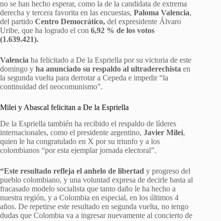
no se han hecho esperar, como la de la candidata de extrema
derecha y tercera favorita en las encuestas,
Paloma Valencia
,
del partido
Centro Democrático,
del expresidente Álvaro
Uribe, que ha logrado el con
6,92 % de los votos
(1.639.421).
Valencia
ha felicitado a De la Espriella por su victoria de este
domingo y
ha anunciado su respaldo al ultraderechista
en
la segunda vuelta para derrotar a Cepeda e impedir “la
continuidad del neocomunismo”.
Milei y Abascal felicitan a De la Espriella
De la Espriella también ha recibido el respaldo de líderes
internacionales, como el presidente argentino,
Javier Milei
,
quien le ha congratulado en X por su triunfo y a los
colombianos “por esta ejemplar jornada electoral”.
“Este resultado refleja el anhelo de libertad
y progreso del
pueblo colombiano, y una voluntad expresa de decirle basta al
fracasado modelo socialista que tanto daño le ha hecho a
nuestra región, y a Colombia en especial, en los últimos 4
años. De repetirse este resultado en segunda vuelta, no tengo
dudas que Colombia va a ingresar nuevamente al concierto de