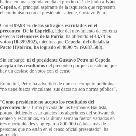
batirse en una segunda vuelta el próximo 21 de junio a
Iván
Cepeda
, el principal aspirante de la izquierda que representa
el continuismo con el presidente saliente, Gustavo Petro.
Con
el 99,98 % de los sufragios escrutados en el
preconteo
,
De la Espriella
, líder del movimiento de extrema
derecha
Defensores de la Patria
, ha obtenido
el 43,74 %
votos (10.359.902),
mientras que
Cepeda, del oficialista
Pacto Histórico, ha logrado el 40,90 % (9.687.508).
Sin embargo,
ni el presidente Gustavo Petro ni Cepeda
aceptan los resultados
del preconteo porque consideran que
hay un desfase de votos con el censo.
En un tuit, Petro ha advertido de que ese cómputo preliminar
“no tiene fuerza vinculante, sus datos no son norma pública”.
“
Como presidente no acepto los resultados del
preconteo
de la firma privada de los hermanos Bautista,
porque debiendo estar quietos los algoritmos del software de
conteo y escrutinios, en la última semana fueron variados en
tres oportunidades y agregaron 800.000 cédulas más de
personas que no están en el censo oficial presentado”, ha
agregado.