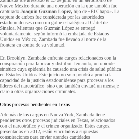
Zambada fue arrestado el 25 de julio en un aeródromo de
Nuevo México durante una operación en la que también fue
capturado
Joaquín Guzmán López,
hijo de «El Chapo». La
captura de ambos fue considerada por las autoridades
estadounidenses como un golpe estratégico al Cártel de
Sinaloa. Mientras que Guzmán López se entregó
voluntariamente, según informó la embajada de Estados
Unidos en México, Zambada fue llevado al norte de la
frontera en contra de su voluntad.
En Brooklyn, Zambada enfrenta cargos relacionados con la
conspiración para fabricar y distribuir fentanilo, un opioide
sintético cuya epidemia ha causado una crisis de salud pública
en Estados Unidos. Este juicio no solo pondrá a prueba la
capacidad de la justicia estadounidense para procesar a los
líderes del narcotráfico, sino que también enviará un mensaje
claro a otras organizaciones criminales.
Otros procesos pendientes en Texas
Además de los cargos en Nueva York, Zambada tiene
pendientes otros procesos judiciales en Texas, relacionados
con el narcotráfico y el crimen organizado. Estos cargos,
presentados en 2012, están vinculados a supuestas
conspiraciones para enviar grandes cantidades