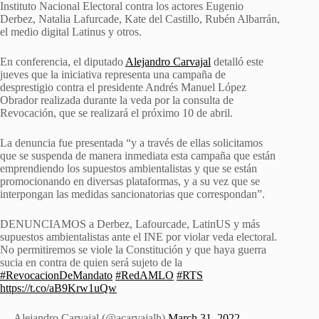
Instituto Nacional Electoral contra los actores Eugenio
Derbez, Natalia Lafurcade, Kate del Castillo, Rubén Albarrán,
el medio digital Latinus y otros.
En conferencia, el diputado
Alejandro Carvajal
detalló este
jueves que la iniciativa representa una campaña de
desprestigio contra el presidente Andrés Manuel López
Obrador realizada durante la veda por la consulta de
Revocación, que se realizará el próximo 10 de abril.
La denuncia fue presentada “y a través de ellas solicitamos
que se suspenda de manera inmediata esta campaña que están
emprendiendo los supuestos ambientalistas y que se están
promocionando en diversas plataformas, y a su vez que se
interpongan las medidas sancionatorias que correspondan”.
DENUNCIAMOS a Derbez, Lafourcade, LatinUS y más
supuestos ambientalistas ante el INE por violar veda electoral.
No permitiremos se viole la Constitución y que haya guerra
sucia en contra de quien será sujeto de la
#RevocacionDeMandato
#RedAMLO
#RTS
https://t.co/aB9Krw1uQw
— Alejandro Carvajal (@acarvajalh)
March 31, 2022