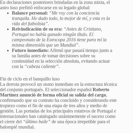
En declaraciones posteriores brindadas en la zona mixta, el
astro luso prefirió enfocarse en su legado global:
Balance personal:
“Me voy con la conciencia
tranquila. He dado todo, lo mejor de mí, y esta es la
vida del futbolista”
.
Reivindicación de su era:
“Antes de Cristiano,
Portugal no había ganado ningún título. El
campeonato de la Eurocopa 2016 tiene para mí la
misma dimensión que un Mundial”
.
Futuro inmediato:
Afirmó que pasará tiempo junto a
su familia antes de tomar decisiones sobre su
continuidad en la selección absoluta, evitando actuar
con la
“cabeza caliente”
.
Fin de ciclo en el banquillo luso
La derrota provocó un sismo inmediato en la estructura técnica
del conjunto portugués. El seleccionador español
Roberto
Martínez anunció de forma oficial su salida del cargo
,
confirmando que su contrato ha concluido y considerando este
tropiezo como el fin de una etapa de tres años y medio de
gestión. Las portadas de los principales rotativos de Portugal e
internacionales han catalogado unánimemente el suceso como
el cierre del
“último baile”
de una época irrepetible para el
balompié mundial.