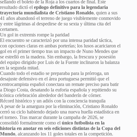
sellando el boleto de la Roja a los cuartos de final. Este
resultado dictó el
epílogo definitivo para la legendaria
trayectoria mundialista de Cristiano Ronaldo
, quien a sus
41 años abandonó el terreno de juego visiblemente conmovido
y entre lágrimas al despedirse de su sexta y última cita del
certamen.
Un gol in extremis rompe la paridad
El encuentro se caracterizó por una intensa paridad táctica,
con opciones claras en ambas porterías; los lusos acariciaron el
gol en el primer tiempo tras un impacto de Nuno Mendes que
se estrelló en la madera. Sin embargo, la frescura y posesión
del equipo dirigido por Luis de la Fuente inclinaron la balanza
en la segunda mitad.
Cuando todo el estadio se preparaba para la prórroga, un
desajuste defensivo en el área portuguesa permitió que el
centrocampista español conectara un remate preciso para batir
a Diogo Costa, desatando la euforia española y repitiendo su
icónica celebración alrededor del banderín de córner.
Récord histórico y un adiós con la conciencia tranquila
A pesar de la amargura por la eliminación, Cristiano Ronaldo
cerró su ciclo habiendo dejado una nueva huella estadística en
el torneo. Tras marcar durante la campaña de 2026, se
consolidó formalmente como el
único futbolista en la
historia en anotar en seis ediciones distintas de la Copa del
Mundo
, alcanzando los 11 goles totales en la competición.