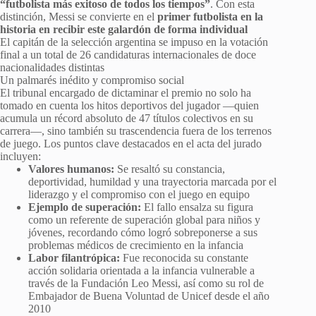
“futbolista más exitoso de todos los tiempos”
. Con esta
distinción, Messi se convierte en el
primer futbolista en la
historia en recibir este galardón de forma individual
El capitán de la selección argentina se impuso en la votación
final a un total de 26 candidaturas internacionales de doce
nacionalidades distintas
Un palmarés inédito y compromiso social
El tribunal encargado de dictaminar el premio no solo ha
tomado en cuenta los hitos deportivos del jugador —quien
acumula un récord absoluto de 47 títulos colectivos en su
carrera—, sino también su trascendencia fuera de los terrenos
de juego. Los puntos clave destacados en el acta del jurado
incluyen:
Valores humanos:
Se resaltó su constancia,
deportividad, humildad y una trayectoria marcada por el
liderazgo y el compromiso con el juego en equipo
Ejemplo de superación:
El fallo ensalza su figura
como un referente de superación global para niños y
jóvenes, recordando cómo logró sobreponerse a sus
problemas médicos de crecimiento en la infancia
Labor filantrópica:
Fue reconocida su constante
acción solidaria orientada a la infancia vulnerable a
través de la Fundación Leo Messi, así como su rol de
Embajador de Buena Voluntad de Unicef desde el año
2010