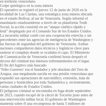
en territorio venezolano.
Golpe quirúrgico en la zona minera
El operativo se registró el jueves 12 de junio de 2026 en la
localidad de Las Claritas, una estratégica zona minera ubicada
en el estado Bolívar, al sur de Venezuela. Según informó el
mandatario estadounidense a través de su plataforma Truth
Social, la acción consistió en un “ataque cinético rápido y
letal” desplegado por el Comando Sur de los Estados Unidos.
La incursión militar contó con una cooperación estrecha y sin
precedentes entre las agencias de inteligencia de Washington y
las fuerzas de seguridad del gobierno de Venezuela. Ambas
naciones compartieron datos técnicos y logísticos clave para
rastrear el complejo donde se ocultaba el capo. El Ministerio
de Comunicación de Venezuela confirmó horas después el
deceso del criminal tras intensos enfrentamientos en el lugar.
El fin del fugitivo más buscado
‘Niño Guerrero’ era el fundador y jefe absoluto del Tren de
Aragua, una megabanda nacida en una prisión venezolana que
expandió sus operaciones de narcotráfico, extorsión, trata de
personas y homicidios por toda Sudamérica y, recientemente,
varias ciudades de Estados Unidos.
El peligroso criminal se encontraba en fuga desde septiembre
de 2023, cuando escapó de la cárcel de Tocorón justo antes de
una intervención militar local. El gobierno de Washington
mantenía sobre él una recompensa de hasta 5 millones de