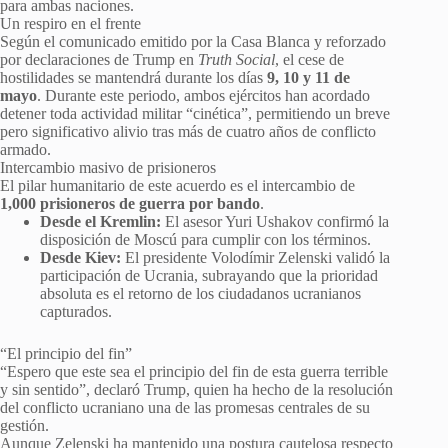
para ambas naciones.
Un respiro en el frente
Según el comunicado emitido por la Casa Blanca y reforzado
por declaraciones de Trump en
Truth Social
, el cese de
hostilidades se mantendrá durante los días
9, 10 y 11 de
mayo
. Durante este periodo, ambos ejércitos han acordado
detener toda actividad militar “cinética”, permitiendo un breve
pero significativo alivio tras más de cuatro años de conflicto
armado.
Intercambio masivo de prisioneros
El pilar humanitario de este acuerdo es el intercambio de
1,000 prisioneros de guerra por bando
.
Desde el Kremlin:
El asesor Yuri Ushakov confirmó la
disposición de Moscú para cumplir con los términos.
Desde Kiev:
El presidente Volodímir Zelenski validó la
participación de Ucrania, subrayando que la prioridad
absoluta es el retorno de los ciudadanos ucranianos
capturados.
“El principio del fin”
“Espero que este sea el principio del fin de esta guerra terrible
y sin sentido”, declaró Trump, quien ha hecho de la resolución
del conflicto ucraniano una de las promesas centrales de su
gestión.
Aunque Zelenski ha mantenido una postura cautelosa respecto