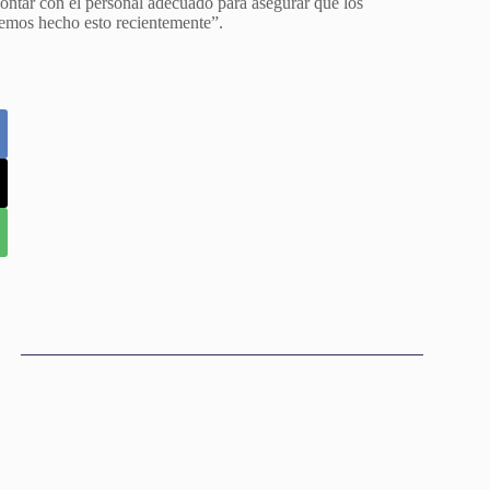
contar con el personal adecuado para asegurar que los
hemos hecho esto recientemente”.