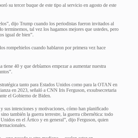
ó su tercer buque de este tipo al servicio en agosto de este
os”, dijo Trump cuando los periodistas fueron invitados al
o terminemos, tal vez los hagamos mejores que ustedes, pero
s igual de bien”.
 los rompehielos cuando hablaron por primera vez hace
a tiene 40 y que debíamos empezar a aumentar nuestra
untos”.
estratégica tanto para Estados Unidos como para la OTAN en
alianza en 2023, señaló a CNN Iris Ferguson, exsubsecretaria
rante el Gobierno de Biden.
a y sus intenciones y motivaciones, cómo han planificado
no también la guerra terrestre, la guerra cibernética: todo
 Unidos en el Ártico y en general”, dijo Ferguson, quien
ternacionales.