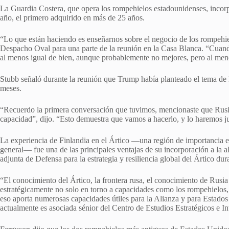
La Guardia Costera, que opera los rompehielos estadounidenses, incorpor
año, el primero adquirido en más de 25 años.
“Lo que están haciendo es enseñarnos sobre el negocio de los rompehiel
Despacho Oval para una parte de la reunión en la Casa Blanca. “Cuand
al menos igual de bien, aunque probablemente no mejores, pero al meno
Stubb señaló durante la reunión que Trump había planteado el tema de
meses.
“Recuerdo la primera conversación que tuvimos, mencionaste que Rusi
capacidad”, dijo. “Esto demuestra que vamos a hacerlo, y lo haremos j
La experiencia de Finlandia en el Ártico —una región de importancia 
general— fue una de las principales ventajas de su incorporación a la 
adjunta de Defensa para la estrategia y resiliencia global del Ártico du
“El conocimiento del Ártico, la frontera rusa, el conocimiento de Rusi
estratégicamente no solo en torno a capacidades como los rompehielos, si
eso aporta numerosas capacidades útiles para la Alianza y para Estados
actualmente es asociada sénior del Centro de Estudios Estratégicos e In