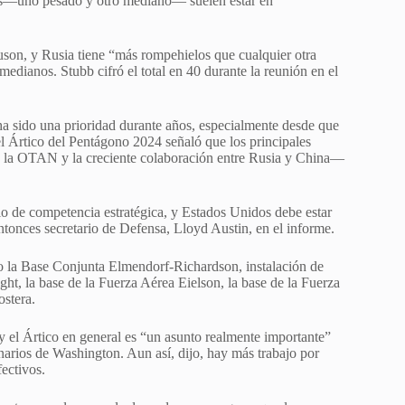
os—uno pesado y otro mediano— suelen estar en
uson, y Rusia tiene “más rompehielos que cualquier otra
dianos. Stubb cifró el total en 40 durante la reunión en el
ha sido una prioridad durante años, especialmente desde que
el Ártico del Pentágono 2024 señaló que los principales
a la OTAN y la creciente colaboración entre Rusia y China—
io de competencia estratégica, y Estados Unidos debe estar
l entonces secretario de Defensa, Lloyd Austin, en el informe.
do la Base Conjunta Elmendorf-Richardson, instalación de
ight, la base de la Fuerza Aérea Eielson, la base de la Fuerza
ostera.
y el Ártico en general es “un asunto realmente importante”
narios de Washington. Aun así, dijo, hay más trabajo por
fectivos.