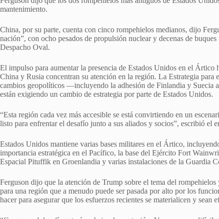
Ferguson dijo que los dos rompehielos más antiguos de Estados Unid
mantenimiento.
China, por su parte, cuenta con cinco rompehielos medianos, dijo Ferg
nación”, con ocho pesados de propulsión nuclear y decenas de buques me
Despacho Oval.
El impulso para aumentar la presencia de Estados Unidos en el Ártico 
China y Rusia concentran su atención en la región. La Estrategia para 
cambios geopolíticos —incluyendo la adhesión de Finlandia y Suecia 
están exigiendo un cambio de estrategia por parte de Estados Unidos.
“Esta región cada vez más accesible se está convirtiendo en un escenar
listo para enfrentar el desafío junto a sus aliados y socios”, escribió e
Estados Unidos mantiene varias bases militares en el Ártico, incluyen
importancia estratégica en el Pacífico, la base del Ejército Fort Wainwr
Espacial Pituffik en Groenlandia y varias instalaciones de la Guardia C
Ferguson dijo que la atención de Trump sobre el tema del rompehielos 
para una región que a menudo puede ser pasada por alto por los funcio
hacer para asegurar que los esfuerzos recientes se materialicen y sean e