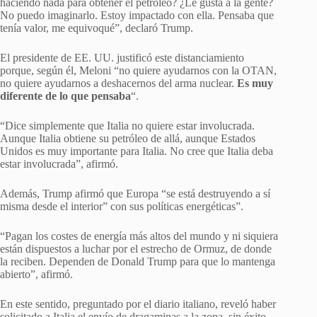
haciendo nada para obtener el petróleo? ¿Le gusta a la gente?
No puedo imaginarlo. Estoy impactado con ella. Pensaba que
tenía valor, me equivoqué”, declaró Trump.
El presidente de EE. UU. justificó este distanciamiento
porque, según él, Meloni “no quiere ayudarnos con la OTAN,
no quiere ayudarnos a deshacernos del arma nuclear.
Es muy
diferente de lo que pensaba
“.
“Dice simplemente que Italia no quiere estar involucrada.
Aunque Italia obtiene su petróleo de allá, aunque Estados
Unidos es muy importante para Italia. No cree que Italia deba
estar involucrada”, afirmó.
Además, Trump afirmó que Europa “se está destruyendo a sí
misma desde el interior” con sus políticas energéticas”.
“Pagan los costes de energía más altos del mundo y ni siquiera
están dispuestos a luchar por el estrecho de Ormuz, de donde
la reciben. Dependen de Donald Trump para que lo mantenga
abierto”, afirmó.
En este sentido, preguntado por el diario italiano, reveló haber
solicitado a Italia el envío de dragaminas a la zona, sin éxito.