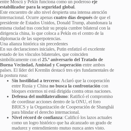
entre Moscú y Pekín funciona como un poderoso
eje
estabilizador para la seguridad global
.
Este encuentro de alto nivel despierta una intensa atención
internacional. Ocurre apenas
cuatro días después
de que el
presidente de Estados Unidos, Donald Trump, abandonara la
misma ciudad tras concluir su propia cumbre bilateral con la
dirigencia china, lo que coloca a Pekín en el centro de la
diplomacia de las superpotencias.
Una alianza histórica sin precedentes
En sus declaraciones iniciales, Putin enfatizó el excelente
estado de los vínculos bilaterales, que coinciden
simbólicamente con el
25.º aniversario del Tratado de
Buena Vecindad, Amistad y Cooperación
entre ambos
países. El líder del Kremlin destacó tres ejes fundamentales de
la postura rusa:
Sin hostilidad a terceros
: Aclaró que la cooperación
entre Rusia y China
no busca la confrontación
con
bloques externos ni está dirigida contra otras naciones.
Defensa del multilateralismo
: Ratificó el compromiso
de coordinar acciones dentro de la ONU, el foro
BRICS y la Organización de Cooperación de Shanghái
para blindar el derecho internacional.
Nivel récord de confianza
: Calificó los lazos actuales
como un logro histórico que ha alcanzado un grado de
madurez y entendimiento mutuo nunca antes visto.