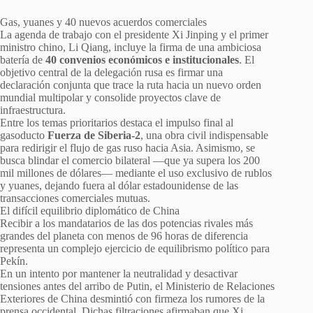
Gas, yuanes y 40 nuevos acuerdos comerciales
La agenda de trabajo con el presidente Xi Jinping y el primer
ministro chino, Li Qiang, incluye la firma de una ambiciosa
batería de
40 convenios económicos e institucionales
. El
objetivo central de la delegación rusa es firmar una
declaración conjunta que trace la ruta hacia un nuevo orden
mundial multipolar y consolide proyectos clave de
infraestructura.
Entre los temas prioritarios destaca el impulso final al
gasoducto
Fuerza de Siberia-2
, una obra civil indispensable
para redirigir el flujo de gas ruso hacia Asia. Asimismo, se
busca blindar el comercio bilateral —que ya supera los 200
mil millones de dólares— mediante el uso exclusivo de rublos
y yuanes, dejando fuera al dólar estadounidense de las
transacciones comerciales mutuas.
El difícil equilibrio diplomático de China
Recibir a los mandatarios de las dos potencias rivales más
grandes del planeta con menos de 96 horas de diferencia
representa un complejo ejercicio de equilibrismo político para
Pekín.
En un intento por mantener la neutralidad y desactivar
tensiones antes del arribo de Putin, el Ministerio de Relaciones
Exteriores de China desmintió con firmeza los rumores de la
prensa occidental. Dichas filtraciones afirmaban que Xi