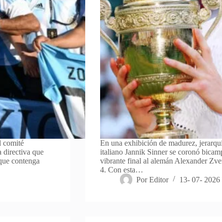
l comité
En una exhibición de madurez, jerarquí
a directiva que
italiano Jannik Sinner se coronó bica
 que contenga
vibrante final al alemán Alexander Zver
4. Con esta…
Por
Editor
13- 07- 2026