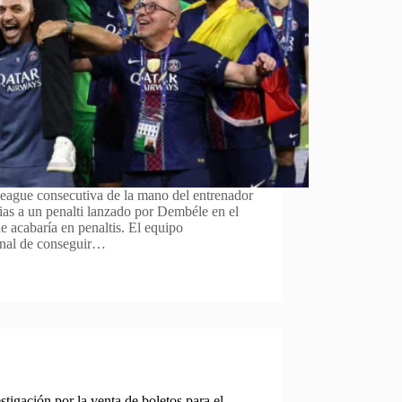
ague consecutiva de la mano del entrenador
ias a un penalti lanzado por Dembéle en el
 acabaría en penaltis. El equipo
senal de conseguir…
igación por la venta de boletos para el