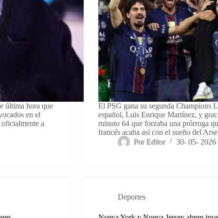
e última hora que
El PSG gana su segunda Champions Le
nvocados en el
español, Luis Enrique Martínez, y grac
 oficialmente a
minuto 64 que forzaba una prórroga que
francés acaba así con el sueño del Ar
Por
Editor
30- 05- 2026
Deportes
ares
Nueva York y Nueva Jersey abren invest