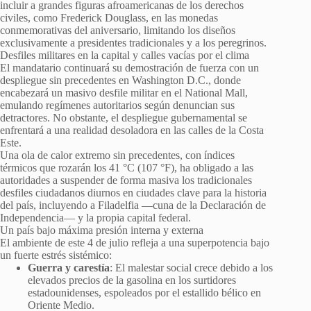
incluir a grandes figuras afroamericanas de los derechos
civiles, como Frederick Douglass, en las monedas
conmemorativas del aniversario, limitando los diseños
exclusivamente a presidentes tradicionales y a los peregrinos.
Desfiles militares en la capital y calles vacías por el clima
El mandatario continuará su demostración de fuerza con un
despliegue sin precedentes en Washington D.C., donde
encabezará un masivo desfile militar en el National Mall,
emulando regímenes autoritarios según denuncian sus
detractores. No obstante, el despliegue gubernamental se
enfrentará a una realidad desoladora en las calles de la Costa
Este.
Una ola de calor extremo sin precedentes, con índices
térmicos que rozarán los 41 °C (107 °F), ha obligado a las
autoridades a suspender de forma masiva los tradicionales
desfiles ciudadanos diurnos en ciudades clave para la historia
del país, incluyendo a Filadelfia —cuna de la Declaración de
Independencia— y la propia capital federal.
Un país bajo máxima presión interna y externa
El ambiente de este 4 de julio refleja a una superpotencia bajo
un fuerte estrés sistémico:
Guerra y carestía
: El malestar social crece debido a los
elevados precios de la gasolina en los surtidores
estadounidenses, espoleados por el estallido bélico en
Oriente Medio.