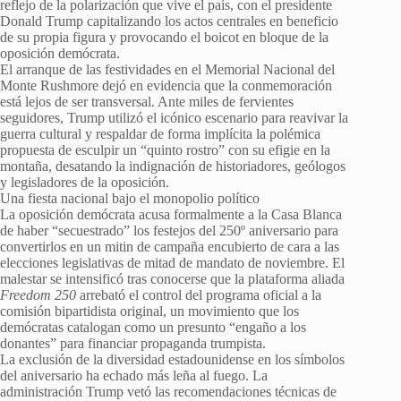
reflejo de la polarización que vive el país, con el presidente
Donald Trump capitalizando los actos centrales en beneficio
de su propia figura y provocando el boicot en bloque de la
oposición demócrata.
El arranque de las festividades en el Memorial Nacional del
Monte Rushmore dejó en evidencia que la conmemoración
está lejos de ser transversal. Ante miles de fervientes
seguidores, Trump utilizó el icónico escenario para reavivar la
guerra cultural y respaldar de forma implícita la polémica
propuesta de esculpir un “quinto rostro” con su efigie en la
montaña, desatando la indignación de historiadores, geólogos
y legisladores de la oposición.
Una fiesta nacional bajo el monopolio político
La oposición demócrata acusa formalmente a la Casa Blanca
de haber “secuestrado” los festejos del 250º aniversario para
convertirlos en un mitin de campaña encubierto de cara a las
elecciones legislativas de mitad de mandato de noviembre. El
malestar se intensificó tras conocerse que la plataforma aliada
Freedom 250
arrebató el control del programa oficial a la
comisión bipartidista original, un movimiento que los
demócratas catalogan como un presunto “engaño a los
donantes” para financiar propaganda trumpista.
La exclusión de la diversidad estadounidense en los símbolos
del aniversario ha echado más leña al fuego. La
administración Trump vetó las recomendaciones técnicas de