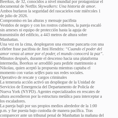
Beerkus, de 32, conocidos a nivel mundial por protagonizar el
documental de Netflix
Skywalkers: Una historia de amor
.
Ambos burlaron la seguridad del rascacielos este miércoles 1
de julio de 2026.
Compromiso en las alturas y mensaje pacifista
Vestidos de negro y con los rostros cubiertos, la pareja escaló
sin arneses ni equipo de protección hasta la aguja de
transmisión del edificio, a 443 metros de altura sobre
Manhattan.
Una vez en la cima, desplegaron una enorme pancarta con una
célebre frase pacifista de Jimi Hendrix:
“Cuando el poder del
amor venza al amor por el poder, el mundo conocerá la paz”
.
Minutos después, durante el descenso hacia una plataforma
intermedia, Beerkus se arrodilló para pedirle matrimonio a
Nikolau, quien aceptó la propuesta mientras captaba el
momento con varias
selfies
para sus redes sociales.
Operativo de rescate y cargos criminales
La temeraria acción activó un despliegue de la Unidad de
Servicios de Emergencia del Departamento de Policía de
Nueva York (NYPD). Agentes especializados en rescates de
altura ascendieron por la estructura metálica para interceptar a
los escaladores.
La pareja bajó por sus propios medios alrededor de la 1:00
p.m. y fue puesta bajo custodia de manera pacífica. Tras
comparecer ante un tribunal penal de Manhattan la mañana del