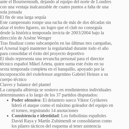
ante el Bournemouth, dejando al equipo del norte de Londres
con una ventaja inalcanzable de cuatro puntos a falta de una
sola jornada
El fin de una larga sequía
Este campeonato rompe una racha de más de dos décadas sin
alzar el trofeo liguero, un logro que el club no conseguía
desde la histórica temporada invicta de 2003/2004 bajo la
dirección de Arsène Wenger
Tras finalizar como subcampeón en las últimas tres campañas,
el Arsenal logró mantener la regularidad durante todo el año
para consolidar el éxito del proyecto deportivo
El título representa una revancha personal para el director
técnico español Mikel Arteta, quien suma este éxito en su
sexta temporada completa en el banquillo, apoyado por la
incorporación del exdefensor argentino Gabriel Heinze a su
cuerpo técnico
Claves y balance del plantel
La campaña albirroja se sostuvo en rendimientos individuales
determinantes a lo largo de los 37 partidos disputados:
Poder ofensivo
: El delantero sueco Viktor Gyökeres
lideró el ataque como el máximo goleador del equipo en
el torneo, registrando 14 anotaciones
Consistencia e identidad
: Los futbolistas españoles
David Raya y Martín Zubimendi se consolidaron como
los pilares tácticos del esquema al tener asistencia