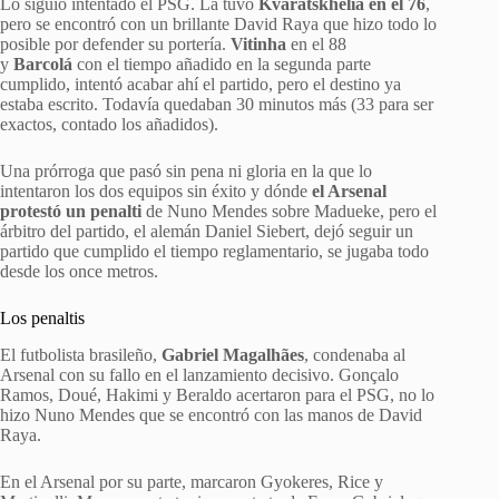
Lo siguió intentado el PSG. La tuvo
Kvaratskhelia en el 76
,
pero se encontró con un brillante David Raya que hizo todo lo
posible por defender su portería.
Vitinha
en el 88
y
Barcolá
con el tiempo añadido en la segunda parte
cumplido, intentó acabar ahí el partido, pero el destino ya
estaba escrito. Todavía quedaban 30 minutos más (33 para ser
exactos, contado los añadidos).
Una prórroga que pasó sin pena ni gloria en la que lo
intentaron los dos equipos sin éxito y dónde
el Arsenal
protestó un penalti
de Nuno Mendes sobre Madueke, pero el
árbitro del partido, el alemán Daniel Siebert, dejó seguir un
partido que cumplido el tiempo reglamentario, se jugaba todo
desde los once metros.
Los penaltis
El futbolista brasileño,
Gabriel Magalhães
, condenaba al
Arsenal con su fallo en el lanzamiento decisivo. Gonçalo
Ramos, Doué, Hakimi y Beraldo acertaron para el PSG, no lo
hizo Nuno Mendes que se encontró con las manos de David
Raya.
En el Arsenal por su parte, marcaron Gyokeres, Rice y