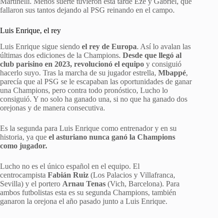
Martinelli. Menos suerte tuvieron esta tarde Eze y Gabriel, que
fallaron sus tantos dejando al PSG reinando en el campo.
Luis Enrique, el rey
Luis Enrique sigue siendo
el rey de Europa
. Así lo avalan las
últimas dos ediciones de la Champions.
Desde que llegó al
club parisino en 2023, revolucionó el equipo
y consiguió
hacerlo suyo. Tras la marcha de su jugador estrella,
Mbappé
,
parecía que al PSG se le escapaban las oportunidades de ganar
una Champions, pero contra todo pronóstico, Lucho lo
consiguió. Y no solo ha ganado una, si no que ha ganado dos
orejonas y de manera consecutiva.
Es la segunda para Luis Enrique como entrenador y en su
historia, ya que
el asturiano nunca ganó la Champions
como jugador.
Lucho no es el único español en el equipo. El
centrocampista
Fabián Ruiz
(Los Palacios y Villafranca,
Sevilla) y el portero
Arnau Tenas
(Vich, Barcelona). Para
ambos futbolistas esta es su segunda Champions, también
ganaron la orejona el año pasado junto a Luis Enrique.