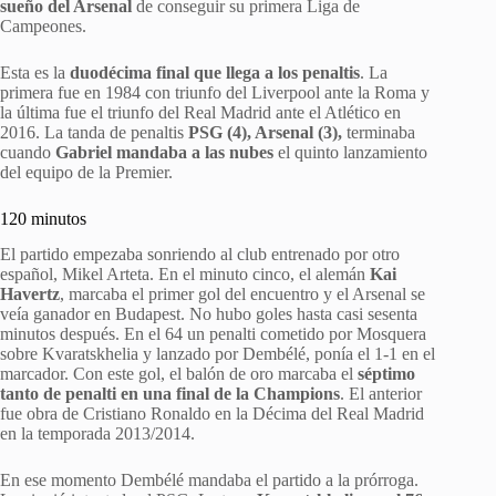
sueño del Arsenal
de conseguir su primera Liga de
Campeones.
Esta es la
duodécima final que llega a los penaltis
. La
primera fue en 1984 con triunfo del Liverpool ante la Roma y
la última fue el triunfo del Real Madrid ante el Atlético en
2016. La tanda de penaltis
PSG (4), Arsenal (3),
terminaba
cuando
Gabriel mandaba a las nubes
el quinto lanzamiento
del equipo de la Premier.
120 minutos
El partido empezaba sonriendo al club entrenado por otro
español, Mikel Arteta. En el minuto cinco, el alemán
Kai
Havertz
, marcaba el primer gol del encuentro y el Arsenal se
veía ganador en Budapest. No hubo goles hasta casi sesenta
minutos después. En el 64 un penalti cometido por Mosquera
sobre Kvaratskhelia y lanzado por Dembélé, ponía el 1-1 en el
marcador. Con este gol, el balón de oro marcaba el
séptimo
tanto de penalti en una final de la Champions
. El anterior
fue obra de Cristiano Ronaldo en la Décima del Real Madrid
en la temporada 2013/2014.
En ese momento Dembélé mandaba el partido a la prórroga.