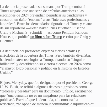
La denuncia presentada esta semana por Trump contra el
Times alegaba que una serie de artículos anteriores a las
elecciones de 2024 pretendían perjudicar su candidatura y
causaron un daño “enorme” a sus “intereses profesionales y
laborales”. Entre los demandados figuraban el Times y cuatro
de sus reporteros —Peter Baker, Russ Buettner, Susanne
Craig y Michael S. Schmidt—, así como Penguin Random
House, que publicó
un libro sobre Trump
escrito por Craig y
Buettner.
La denuncia del presidente objetaba ciertos detalles y
anécdotas de la cobertura del Times. Pero también divagaba,
haciendo extensos elogios a Trump, citando su “singular
brillantez” y describiendo su victoria electoral en 2024 como
“el mayor logro personal y político en la historia de Estados
Unidos”.
El juez Merryday, que fue designado por el presidente George
H. W. Bush, se refirió a algunas de esas digresiones como
“tediosas y pesadas” para un documento jurídico, escribiendo
que “una demanda no es un megáfono para las relaciones
públicas”. Escribió que la demanda, tal como estaba
redactada, “se opone de manera inconfundible e injustificable”