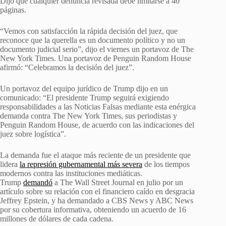
Dijo que cualquier denuncia revisada debe limitarse a 40
páginas.
“Vemos con satisfacción la rápida decisión del juez, que
reconoce que la querella es un documento político y no un
documento judicial serio”, dijo el viernes un portavoz de The
New York Times. Una portavoz de Penguin Random House
afirmó: “Celebramos la decisión del juez”.
Un portavoz del equipo jurídico de Trump dijo en un
comunicado: “El presidente Trump seguirá exigiendo
responsabilidades a las Noticias Falsas mediante esta enérgica
demanda contra The New York Times, sus periodistas y
Penguin Random House, de acuerdo con las indicaciones del
juez sobre logística”.
La demanda fue el ataque más reciente de un presidente que
lidera
la represión gubernamental más severa
de los tiempos
modernos contra las instituciones mediáticas.
Trump
demandó
a The Wall Street Journal en julio por un
artículo sobre su relación con el financiero caído en desgracia
Jeffrey Epstein, y ha demandado a CBS News y ABC News
por su cobertura informativa, obteniendo un acuerdo de 16
millones de dólares de cada cadena.