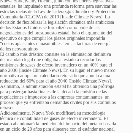
Nueva York, Kathy Hochul, junto con los líderes legislativos
estatales, ha impulsado una profunda reforma para suavizar las
estrictas metas de la Ley de Liderazgo Climático y Protección
Comunitaria (CLCPA) de 2019 [Inside Climate News]. La
decisión de flexibilizar la legislación climática más ambiciosa
de los Estados Unidos se formalizó como parte de las
negociaciones del presupuesto estatal, bajo el argumento del
ejecutivo de que cumplir los plazos originales impondría
“costos aplastantes e inasumibles” en las facturas de energía
de los neoyorquinos
El cambio más drástico consiste en la eliminación definitiva
del mandato legal que obligaba al estado a recortar las
emisiones de gases de efecto invernadero en un 40% para el
año 2030 [Inside Climate News]. En su lugar, el nuevo marco
normativo adopta un calendario retrasado que apunta a una
reducción del 60% para el año 2040 [Inside Climate News].
Asimismo, la administración estatal ha obtenido una prórroga
para postergar hasta finales de la década la emisión de las
regulaciones e impuestos a las empresas contaminantes, un
proceso que ya enfrentaba demandas civiles por sus continuos
retrasos
Adicionalmente, Nueva York modificará su metodología
técnica de contabilidad de gases de efecto invernadero. El
estado abandonará la medición del impacto del metano basada
en un ciclo de 20 años para alinearse con el estándar nacional