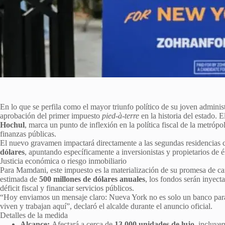
En lo que se perfila como el mayor triunfo político de su joven administ
aprobación del primer impuesto
pied-à-terre
en la historia del estado.
Hochul
, marca un punto de inflexión en la política fiscal de la metrópol
finanzas públicas.
El nuevo gravamen impactará directamente a las segundas residencias 
dólares
, apuntando específicamente a inversionistas y propietarios de 
Justicia económica o riesgo inmobiliario
Para Mamdani, este impuesto es la materialización de su promesa de c
estimada de
500 millones de dólares anuales
, los fondos serán inyect
déficit fiscal y financiar servicios públicos.
“Hoy enviamos un mensaje claro: Nueva York no es solo un banco para 
viven y trabajan aquí”, declaró el alcalde durante el anuncio oficial.
Detalles de la medida
Alcance:
Afectará a cerca de
13,000 unidades de lujo
, incluye