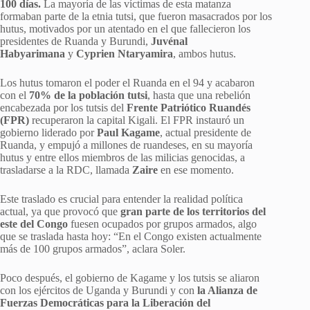
100 días.
La mayoría de las víctimas de esta matanza
formaban parte de la etnia tutsi, que fueron masacrados por los
hutus, motivados por un atentado en el que fallecieron los
presidentes de Ruanda y Burundi,
Juvénal
Habyarimana
y
Cyprien Ntaryamira
, ambos hutus.
Los hutus tomaron el poder el Ruanda en el 94 y acabaron
con el
70% de la población tutsi
, hasta que una rebelión
encabezada por los tutsis del
Frente Patriótico Ruandés
(FPR)
recuperaron la capital Kigali. El FPR instauró un
gobierno liderado por
Paul Kagame
, actual presidente de
Ruanda, y empujó a millones de ruandeses, en su mayoría
hutus y entre ellos miembros de las milicias genocidas, a
trasladarse a la RDC, llamada
Zaire
en ese momento.
Este traslado es crucial para entender la realidad política
actual, ya que provocó que
gran parte de los territorios del
este del Congo
fuesen ocupados por grupos armados, algo
que se traslada hasta hoy: “En el Congo existen actualmente
más de 100 grupos armados”, aclara Soler.
Poco después, el gobierno de Kagame y los tutsis se aliaron
con los ejércitos de Uganda y Burundi y con
la Alianza de
Fuerzas Democráticas para la Liberación del