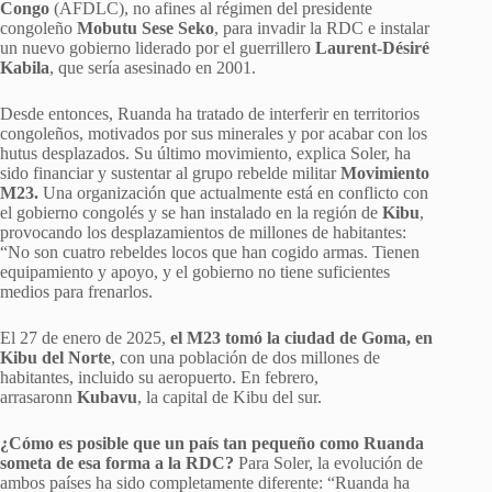
Congo
(AFDLC), no afines al régimen del presidente
congoleño
Mobutu Sese Seko
, para invadir la RDC e instalar
un nuevo gobierno liderado por el guerrillero
Laurent-Désiré
Kabila
, que sería asesinado en 2001.
Desde entonces, Ruanda ha tratado de interferir en territorios
congoleños, motivados por sus minerales y por acabar con los
hutus desplazados. Su último movimiento, explica Soler, ha
sido financiar y sustentar al grupo rebelde militar
Movimiento
M23.
Una organización que actualmente está en conflicto con
el gobierno congolés y se han instalado en la región de
Kibu
,
provocando los desplazamientos de millones de habitantes:
“No son cuatro rebeldes locos que han cogido armas. Tienen
equipamiento y apoyo, y el gobierno no tiene suficientes
medios para frenarlos.
El 27 de enero de 2025,
el M23 tomó la ciudad de Goma, en
Kibu del Norte
, con una población de dos millones de
habitantes, incluido su aeropuerto. En febrero,
arrasaronn
Kubavu
, la capital de Kibu del sur.
¿Cómo es posible que un país tan pequeño como Ruanda
someta de esa forma a la RDC?
Para Soler, la evolución de
ambos países ha sido completamente diferente: “Ruanda ha