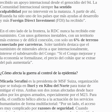
recibido un apoyo internacional desde el genocidio del 94. La
Comunidad Internacional siempre
ha sentido
culpabilidad
por no intervenir en la matanza. A partir de ahí,
Ruanda ha sido uno de los países que más ayudas al desarrollo
y más
Foreign Direct Investment
(FDI) ha recibido”.
En el otro lado de la frontera, la RDC nunca ha recibido este
suministro. Con unos gobiernos inestables, con un territorio
más extenso y de difícil conexión, con solo un
6% de terreno
conectado por carreteras
. Soler también destaca que el
suministro de minerales afecta a que internacionalmente,
interese el subdesarrollo del Congo: “Si el Congo mejorase y
la economía se formalizase, el precio del coltán que se extrae
del país aumentaría”.
¿Cómo afecta la guerra al control de la epidemia?
Micaela Serafini
es la presidenta de MSF Suiza, organización
que se trabaja en
Ituri y en Kibu del Norte
para tratar de
mitigar el virus. Ambas son dos zonas afectadas desde hace
años por los grupos armados, especialmente por el M23. Para
ella, el conflicto bélico afecta a la actuación de los servicios
humanitarios de forma multifactorial: “Por un lado, el acceso
es muy complicado por
razones de seguridad
. Cuando