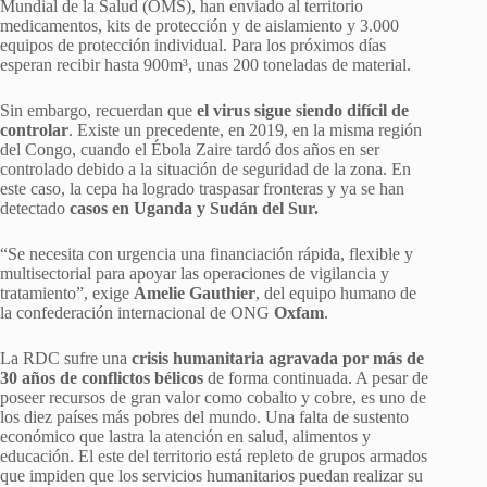
Mundial de la Salud (OMS), han enviado al territorio
medicamentos, kits de protección y de aislamiento y 3.000
equipos de protección individual. Para los próximos días
esperan recibir hasta 900m³, unas 200 toneladas de material.
Sin embargo, recuerdan que
el virus sigue siendo difícil de
controlar
. Existe un precedente, en 2019, en la misma región
del Congo, cuando el Ébola Zaire tardó dos años en ser
controlado debido a la situación de seguridad de la zona. En
este caso, la cepa ha logrado traspasar fronteras y ya se han
detectado
casos en Uganda y Sudán del Sur.
“Se necesita con urgencia una financiación rápida, flexible y
multisectorial para apoyar las operaciones de vigilancia y
tratamiento”, exige
Amelie Gauthier
, del equipo humano de
la confederación internacional de ONG
Oxfam
.
La RDC sufre una
crisis humanitaria agravada por más de
30 años de conflictos bélicos
de forma continuada. A pesar de
poseer recursos de gran valor como cobalto y cobre, es uno de
los diez países más pobres del mundo. Una falta de sustento
económico que lastra la atención en salud, alimentos y
educación. El este del territorio está repleto de grupos armados
que impiden que los servicios humanitarios puedan realizar su