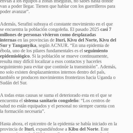
envías a los equipos a zonas inseguras, no sabes hasta dónde
van a poder llegar. Tienen que hablar con los guerrilleros para
poder avanzar”.
Además, Serafini subraya el constante movimiento en el que
se encuentra la población congoleña. El pasado 2025
casi 7
millones de personas vivieron como desplazadas
internas
en las provincias de
Ituri, Kivu del Norte, Kivu del
Sur y Tanganyika
, según ACNUR. “En una epidemia de
ébola, uno de los pilares fundamentales es el
seguimiento
epidemiológico
. Si la población se mueve continuamente,
resulta muy difícil localizar a esos contactos y hacerles
seguimiento para evitar que continúe la transmisión”. Además,
no solo existen desplazamientos internos dentro del país,
también se producen movimientos fronterizos hacia Uganda o
Sudán del Sur.
A todas estas causas se suma el deteriorado esta en el que se
encuentra el
sistema sanitario congoleño
: “Los centros de
salud no están equipados y el personal no siempre cuenta con
la formación necesaria”.
Hasta ahora, el epicentro de la epidemia se había iniciado en la
provincia de
Ituri
, expandiéndose a
Kibu del Norte
. Este