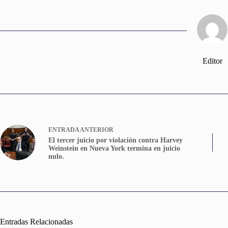
Editor
ENTRADA
ANTERIOR
El tercer juicio por violación contra Harvey
Weinstein en Nueva York termina en juicio
nulo.
Entradas Relacionadas