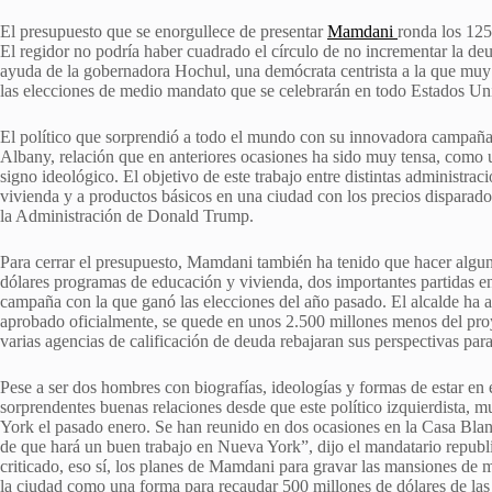
El presupuesto que se enorgullece de presentar
Mamdani
ronda los 125
El regidor no podría haber cuadrado el círculo de no incrementar la deu
ayuda de la gobernadora Hochul, una demócrata centrista a la que muy
las elecciones de medio mandato que se celebrarán en todo Estados Un
El político que sorprendió a todo el mundo con su innovadora campaña h
Albany, relación que en anteriores ocasiones ha sido muy tensa, como 
signo ideológico. El objetivo de este trabajo entre distintas administraci
vivienda y a productos básicos en una ciudad con los precios disparad
la Administración de Donald Trump.
Para cerrar el presupuesto, Mamdani también ha tenido que hacer algun
dólares programas de educación y vivienda, dos importantes partidas en
campaña con la que ganó las elecciones del año pasado. El alcalde ha 
aprobado oficialmente, se quede en unos 2.500 millones menos del proy
varias agencias de calificación de deuda rebajaran sus perspectivas par
Pese a ser dos hombres con biografías, ideologías y formas de estar e
sorprendentes buenas relaciones desde que este político izquierdista, 
York el pasado enero. Se han reunido en dos ocasiones en la Casa Bla
de que hará un buen trabajo en Nueva York”, dijo el mandatario repub
criticado, eso sí, los planes de Mamdani para gravar las mansiones de 
la ciudad como una forma para recaudar 500 millones de dólares de las