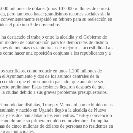
.000 millones de dólares (unos 107.000 millones de euros).
da, pero tampoco hacer grandísimos recortes sociales sin la
 convenientemente respaldó en febrero para su reelección en
idos el próximo 3 de noviembre.
a destacado el trabajo entre la alcaldía y el Gobierno de
un modelo de colaboración para los demócratas de distinto
ones demócratas es tanto tratar de mejorar la accesibilidad a la
os como hacer una oposición conjunta a los republicanos y a
os sacrificios, como reducir en unos 1.200 millones de
 el Ayuntamiento y dos de los asuntos centrales de la
accedido a que el presupuesto pactado, que aún debe ser
ecto preliminar. Estas cesiones llegaron después de que
a la ciudad debido a sus graves problemas presupuestarios.
n el mundo tan distintas, Trump y Mamdani han exhibido unas
musulmán y nacido en Uganda llegó a la alcaldía de Nueva
nca y los dos han alabado los encuentros. “Estoy convencido
licano durante su primera reunión en noviembre. Trump ha
más de cinco millones de dólares de personas no residentes en
 arcas municipales.