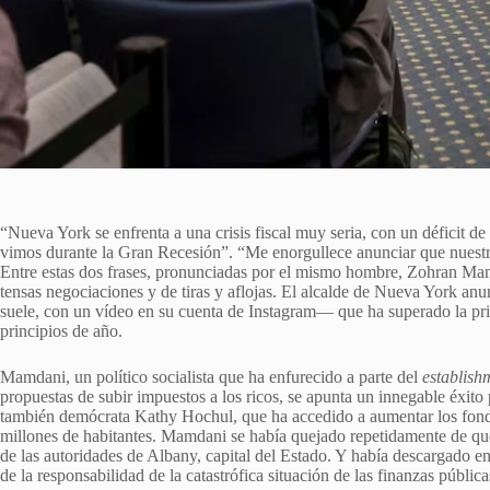
“Nueva York se enfrenta a una crisis fiscal muy seria, con un déficit d
vimos durante la Gran Recesión”. “Me enorgullece anunciar que nuestr
Entre estas dos frases, pronunciadas por el mismo hombre, Zohran Mam
tensas negociaciones y de tiras y aflojas. El alcalde de Nueva York an
suele, con un vídeo en su cuenta de Instagram— que ha superado la prim
principios de año.
Mamdani, un político socialista que ha enfurecido a parte del
establish
propuestas de subir impuestos a los ricos, se apunta un innegable éxito 
también demócrata Kathy Hochul, que ha accedido a aumentar los fond
millones de habitantes. Mamdani se había quejado repetidamente de que 
de las autoridades de Albany, capital del Estado. Y había descargado e
de la responsabilidad de la catastrófica situación de las finanzas públic